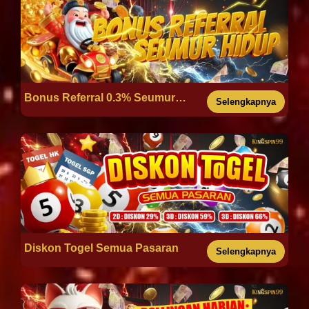
Bonus Referral 0.3% Seumur
Selengkapnya
Hidup
Diskon Togel Semua Pasaran
Selengkapnya