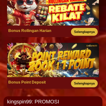
Bonus Rollingan Harian
Selengkapnya
Bonus Point Deposit
Selengkapnya
kingspin99: PROMOSI