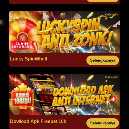
Lucky SpinWhell
Selengkapnya
Dowload Apk Freebet 10k
Selengkapnya