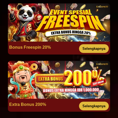
Bonus Freespin 20%
Selengkapnya
Extra Bonus 200%
Selengkapnya